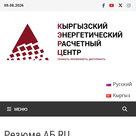
Перейти
09.08.2026
к
содержимому
Русский
Кыргыз
МЕНЮ
Резюме AБ RU