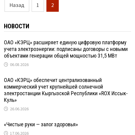
Пагинация
Назад
1
2
записей
НОВОСТИ
ОАО «КЭРЦ» расширяет единую цифровую платформу
учета электроэнергии: подписаны договоры с новыми
объектами генерации общей мощностью 31,5 МВт
06.08.2026
ОАО «КЭРЦ» обеспечит централизованный
коммерческий учет крупнейшей солнечной
электростанции Кыргызской Республики «ROX Иссык-
Куль»
26.06.2026
«Чистые руки — залог здоровья»
17.06.2026