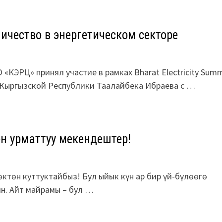
ичество в энергетическом секторе
КЭРЦ» принял участие в рамках Bharat Electricity Summ
и Кыргызской Республики Таалайбека Ибраева с …
н урматтуу мекендештер!
ктөн куттуктайбыз! Бул ыйык күн ар бир үй-бүлөөгө
ин. Айт майрамы – бул …