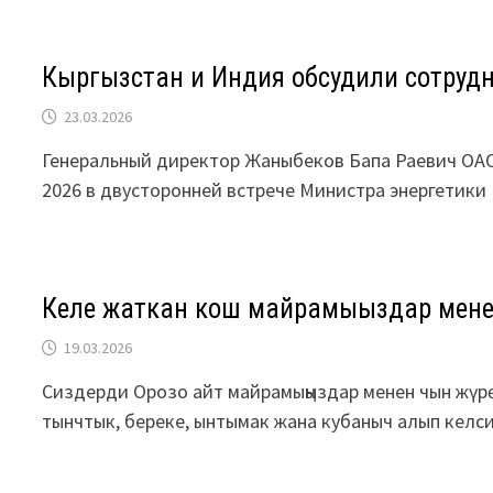
Кыргызстан и Индия обсудили сотрудн
23.03.2026
Генеральный директор Жаныбеков Бапа Раевич ОАО «
2026 в двусторонней встрече Министра энергетик
Келе жаткан кош майрамыңыздар мене
19.03.2026
Сиздерди Орозо айт майрамыңыздар менен чын жүрө
тынчтык, береке, ынтымак жана кубаныч алып келс